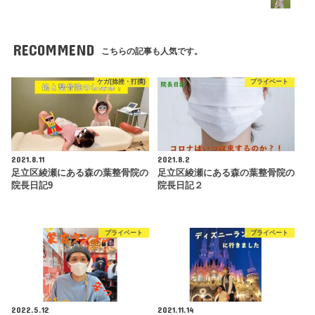
RECOMMEND
こちらの記事も人気です。
ケガ(捻挫・打撲)
プライベート
2021.8.11
2021.8.2
足立区綾瀬にある森の葉整骨院の
足立区綾瀬にある森の葉整骨院の
院長日記9
院長日記２
プライベート
プライベート
2022.5.12
2021.11.14