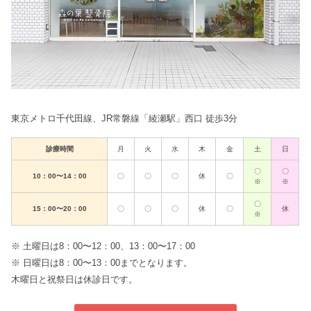
東京メトロ千代田線、JR常磐線「綾瀬駅」西口 徒歩3分
診療時間
月
火
水
木
金
土
日
〇
〇
10：00〜14：00
〇
〇
〇
休
〇
※
※
〇
15：00〜20：00
〇
〇
〇
休
〇
休
※
※ 土曜日は8：00〜12：00、13：00〜17：00
※ 日曜日は8：00〜13：00までとなります。
木曜日と祝祭日は休診日です。