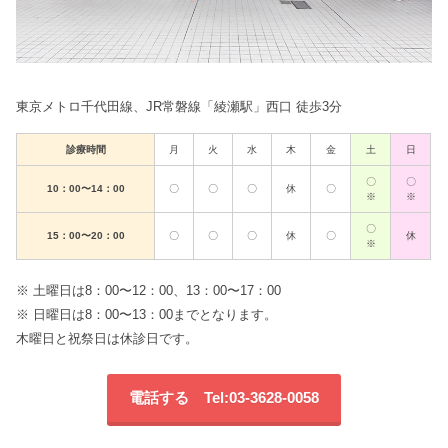
東京メトロ千代田線、JR常磐線「綾瀬駅」西口 徒歩3分
診療時間
月
火
水
木
金
土
日
〇
〇
10：00〜14：00
〇
〇
〇
休
〇
※
※
〇
15：00〜20：00
〇
〇
〇
休
〇
休
※
※ 土曜日は8：00〜12：00、13：00〜17：00
※ 日曜日は8：00〜13：00までとなります。
木曜日と祝祭日は休診日です。
電話する Tel:03-3628-0058