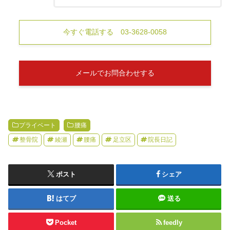
今すぐ電話する 03-3628-0058
メールでお問合わせする
プライベート
腰痛
整骨院
綾瀬
腰痛
足立区
院長日記
ポスト
シェア
はてブ
送る
Pocket
feedly