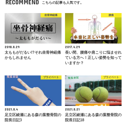
RECOMMEND
こちらの記事も人気です。
坐骨神経痛
腰痛
2018.8.29
2017.4.29
太ももがだるい!?それ坐骨神経痛
長い間、腰痛や肩こりに悩ませれ
かもしれません
ている方へ！正しい姿勢を知って
いますか？
プライベート
プライベート
2021.8.4
2021.8.21
足立区綾瀬にある森の葉整骨院の
足立区綾瀬にある森の葉整骨院の
院長日記3
院長日記18