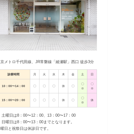
東京メトロ千代田線、JR常磐線「綾瀬駅」西口 徒歩3分
診療時間
月
火
水
木
金
土
日
〇
〇
10：00〜14：00
〇
〇
〇
休
〇
※
※
〇
15：00〜20：00
〇
〇
〇
休
〇
休
※
 土曜日は8：00〜12：00、13：00〜17：00
 日曜日は8：00〜13：00までとなります。
木曜日と祝祭日は休診日です。