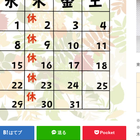
※
※
はてブ
送る
Pocket