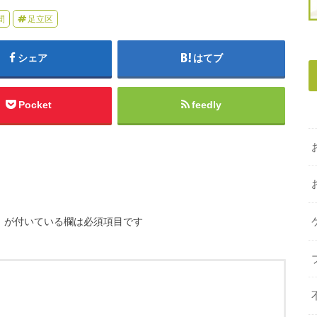
間
足立区
シェア
はてブ
Pocket
feedly
※
が付いている欄は必須項目です