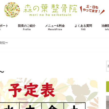
ポート
院長のご紹介
メニュー&料金
よくある質問
治療
w
Profile
Menu&Price
FAQ
Inf
施術の流れ
交通事故治療について
骨院〜
〜