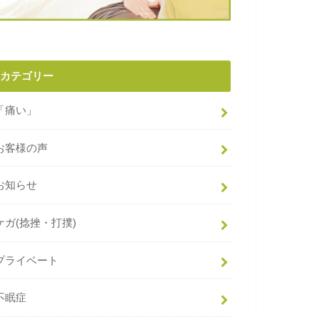
カテゴリー
「痛い」
お客様の声
お知らせ
ケガ(捻挫・打撲)
プライベート
不眠症