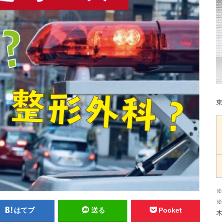
※
※
はてブ
送る
Pocket