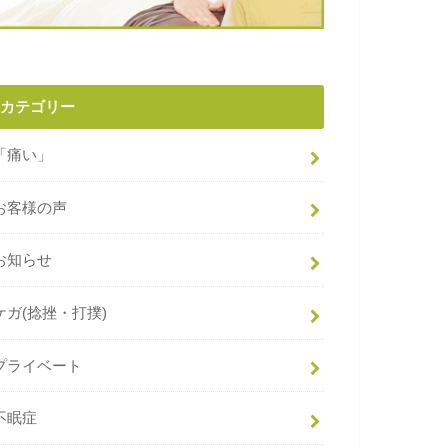
カテゴリー
「痛い」
お客様の声
お知らせ
ケガ(捻挫・打撲)
プライベート
不眠症