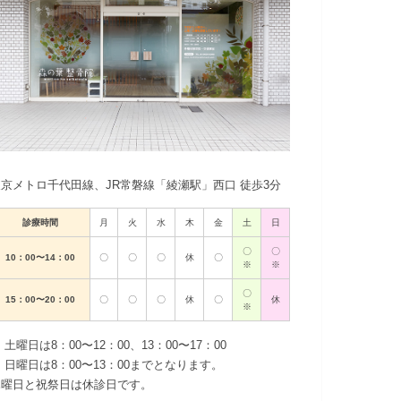
東京メトロ千代田線、JR常磐線「綾瀬駅」西口 徒歩3分
診療時間
月
火
水
木
金
土
日
〇
〇
10：00〜14：00
〇
〇
〇
休
〇
※
※
〇
15：00〜20：00
〇
〇
〇
休
〇
休
※
 土曜日は8：00〜12：00、13：00〜17：00
 日曜日は8：00〜13：00までとなります。
木曜日と祝祭日は休診日です。