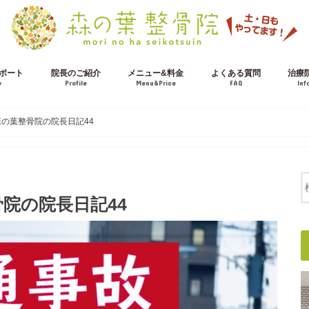
ポート
院長のご紹介
メニュー&料金
よくある質問
治療
w
Profile
Menu&Price
FAQ
Inf
施術の流れ
交通事故治療について
の葉整骨院の院長日記44
院の院長日記44