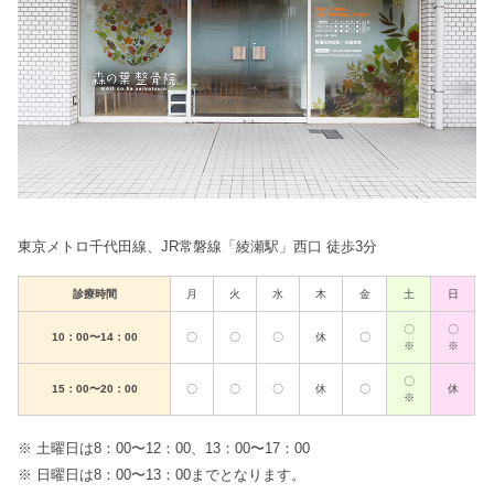
東京メトロ千代田線、JR常磐線「綾瀬駅」西口 徒歩3分
診療時間
月
火
水
木
金
土
日
〇
〇
10：00〜14：00
〇
〇
〇
休
〇
※
※
〇
15：00〜20：00
〇
〇
〇
休
〇
休
※
※ 土曜日は8：00〜12：00、13：00〜17：00
※ 日曜日は8：00〜13：00までとなります。