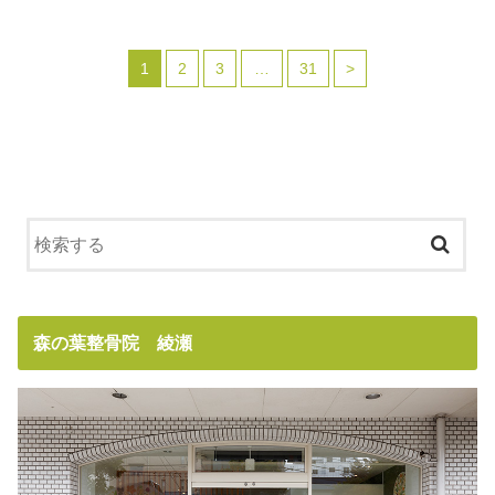
1
2
3
…
31
>
森の葉整骨院 綾瀬