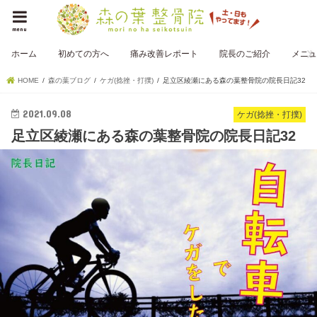
menu
ホーム
初めての方へ
痛み改善レポート
院長のご紹介
メニュ
HOME
森の葉ブログ
ケガ(捻挫・打撲)
足立区綾瀬にある森の葉整骨院の院長日記32
2021.09.08
ケガ(捻挫・打撲)
足立区綾瀬にある森の葉整骨院の院長日記32