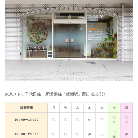
東京メトロ千代田線、JR常磐線「綾瀬駅」西口 徒歩3分
診療時間
月
火
水
木
金
土
日
〇
〇
10：00〜14：00
〇
〇
〇
休
〇
※
※
〇
15：00〜20：00
〇
〇
〇
休
〇
休
※