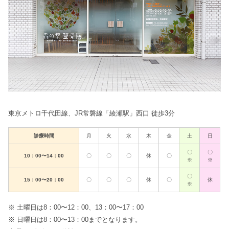
東京メトロ千代田線、JR常磐線「綾瀬駅」西口 徒歩3分
診療時間
月
火
水
木
金
土
日
〇
〇
10：00〜14：00
〇
〇
〇
休
〇
※
※
〇
15：00〜20：00
〇
〇
〇
休
〇
休
※
※ 土曜日は8：00〜12：00、13：00〜17：00
※ 日曜日は8：00〜13：00までとなります。