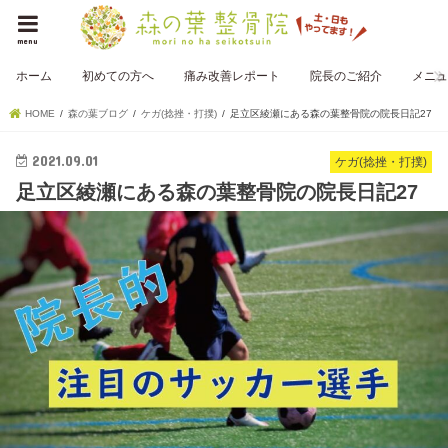
menu
ホーム
初めての方へ
痛み改善レポート
院長のご紹介
メニュ
HOME
森の葉ブログ
ケガ(捻挫・打撲)
足立区綾瀬にある森の葉整骨院の院長日記27
2021.09.01
ケガ(捻挫・打撲)
足立区綾瀬にある森の葉整骨院の院長日記27