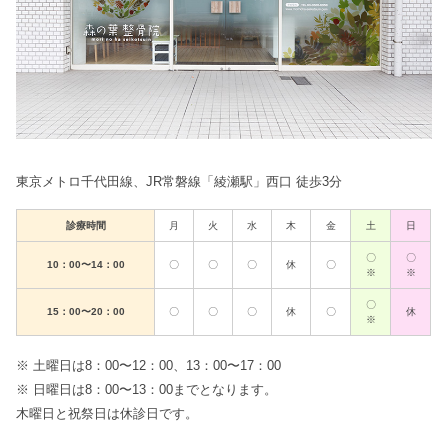
東京メトロ千代田線、JR常磐線「綾瀬駅」西口 徒歩3分
診療時間
月
火
水
木
金
土
日
〇
〇
10：00〜14：00
〇
〇
〇
休
〇
※
※
〇
15：00〜20：00
〇
〇
〇
休
〇
休
※
※ 土曜日は8：00〜12：00、13：00〜17：00
※ 日曜日は8：00〜13：00までとなります。
木曜日と祝祭日は休診日です。