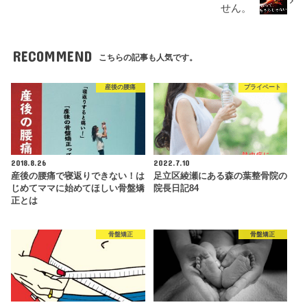
せん。
RECOMMEND
こちらの記事も人気です。
産後の腰痛
プライベート
2018.8.26
2022.7.10
産後の腰痛で寝返りできない！は
足立区綾瀬にある森の葉整骨院の
じめてママに始めてほしい骨盤矯
院長日記84
正とは
骨盤矯正
骨盤矯正