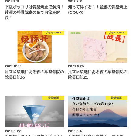
2018.3.11
2017.2.2
下腹ポッコリは骨盤矯正で解消！
知って得する！！産後の骨盤矯正
綾瀬の整骨院森の葉でお悩み解
について
決！
プライベート
プライベート
2021.12.18
2021.8.25
足立区綾瀬にある森の葉整骨院の
足立区綾瀬にある森の葉整骨院の
院長日記65
院長日記21
骨盤矯正
骨盤矯正
2019.5.27
2018.5.4