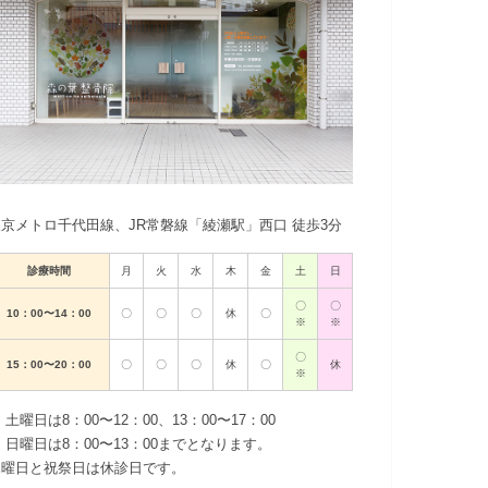
東京メトロ千代田線、JR常磐線「綾瀬駅」西口 徒歩3分
診療時間
月
火
水
木
金
土
日
〇
〇
10：00〜14：00
〇
〇
〇
休
〇
※
※
〇
15：00〜20：00
〇
〇
〇
休
〇
休
※
 土曜日は8：00〜12：00、13：00〜17：00
 日曜日は8：00〜13：00までとなります。
木曜日と祝祭日は休診日です。