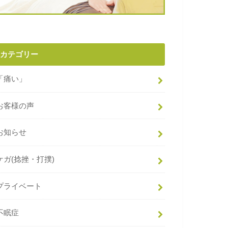
カテゴリー
「痛い」
お客様の声
お知らせ
ケガ(捻挫・打撲)
プライベート
不眠症