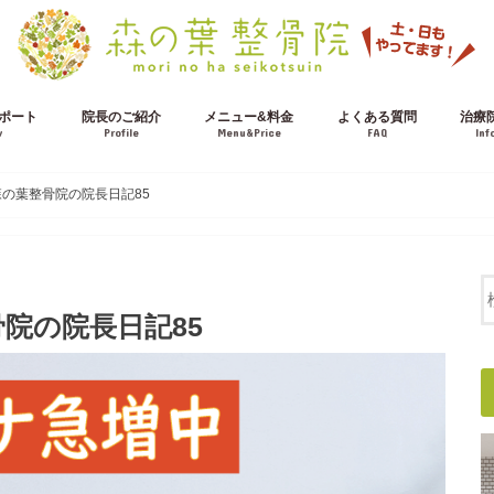
ポート
院長のご紹介
メニュー&料金
よくある質問
治療
w
Profile
Menu&Price
FAQ
Inf
施術の流れ
交通事故治療について
の葉整骨院の院長日記85
院の院長日記85