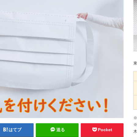
※
※
はてブ
送る
Pocket