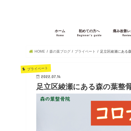
ホーム
初めての方へ
痛み改善レ
Home
Beginner’s guide
Revie
HOME
森の葉ブログ
プライベート
足立区綾瀬にある森
プライベート
2022.07.14
足立区綾瀬にある森の葉整骨