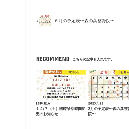
６月の予定表〜森の葉整骨院〜
RECOMMEND
こちらの記事も人気です。
お知らせ
お知
2019.12.6
2023.1.28
１２/７（土）臨時診察時間変
2月の予定表〜森の葉整
更のお知らせ
院〜