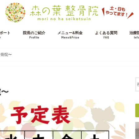
ポート
院長のご紹介
メニュー&料金
よくある質問
治療
w
Profile
Menu&Price
FAQ
Inf
施術の流れ
交通事故治療について
整骨院〜
院〜