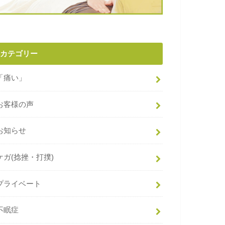
カテゴリー
「痛い」
お客様の声
お知らせ
ケガ(捻挫・打撲)
プライベート
不眠症