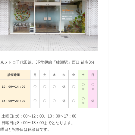
東京メトロ千代田線、JR常磐線「綾瀬駅」西口 徒歩3分
診療時間
月
火
水
木
金
土
日
〇
〇
10：00〜14：00
〇
〇
〇
休
〇
※
※
〇
15：00〜20：00
〇
〇
〇
休
〇
休
※
 土曜日は8：00〜12：00、13：00〜17：00
 日曜日は8：00〜13：00までとなります。
木曜日と祝祭日は休診日です。