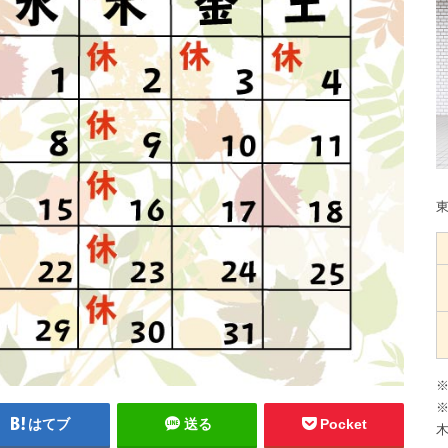
※
※
はてブ
送る
Pocket