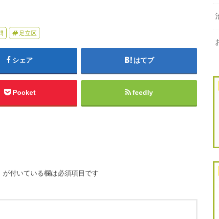
間
足立区
シェア
はてブ
Pocket
feedly
※
が付いている欄は必須項目です