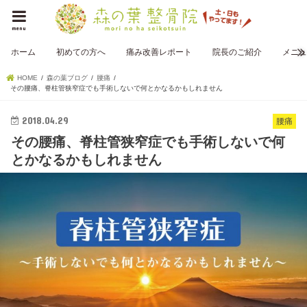
menu
ホーム
初めての方へ
痛み改善レポート
院長のご紹介
メニュ
HOME
森の葉ブログ
腰痛
その腰痛、脊柱管狭窄症でも手術しないで何とかなるかもしれません
2018.04.29
腰痛
その腰痛、脊柱管狭窄症でも手術しないで何
とかなるかもしれません