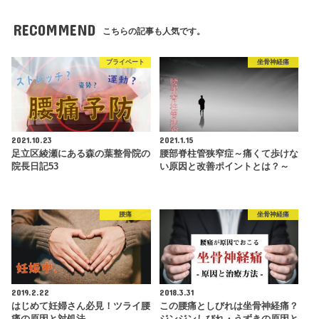
RECOMMEND
こちらの記事も人気です。
プライベート
坐骨神経痛
2021.10.23
2021.1.15
足立区綾瀬にある森の葉整骨院の
腰部脊柱管狭窄症～痛くて歩けな
院長日記53
い原因と改善ポイントとは？～
腰痛
坐骨神経痛
2019.2.22
2018.3.31
はじめて妊婦さん必見！ツライ腰
この腰痛としびれは坐骨神経痛？