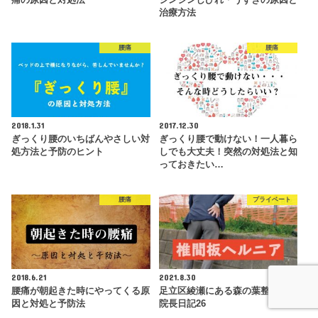
痛の原因と対処法
ジンジンしびれ・うずきの原因と
治療方法
腰痛
腰痛
2018.1.31
2017.12.30
ぎっくり腰のいちばんやさしい対
ぎっくり腰で動けない！一人暮ら
処方法と予防のヒント
しでも大丈夫！突然の対処法と知
っておきたい…
腰痛
プライベート
2018.6.21
2021.8.30
腰痛が朝起きた時にやってくる原
足立区綾瀬にある森の葉整骨院の
因と対処と予防法
院長日記26