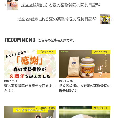
足立区綾瀬にある森の葉整骨院の院長日記54
足立区綾瀬にある森の葉整骨院の院長日記52
RECOMMEND
こちらの記事も人気です。
プライベート
プライベート
2024.11.7
2021.9.26
森の葉整骨院が８周年を迎えまし
足立区綾瀬にある森の葉整骨院の
た！！
院長日記43
ケガ(捻挫・打撲)
プライベート