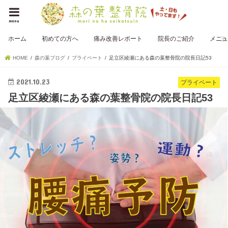
menu
ホーム
初めての方へ
痛み改善レポート
院長のご紹介
メニュ
HOME
森の葉ブログ
プライベート
足立区綾瀬にある森の葉整骨院の院長日記53
2021.10.23
プライベート
足立区綾瀬にある森の葉整骨院の院長日記53