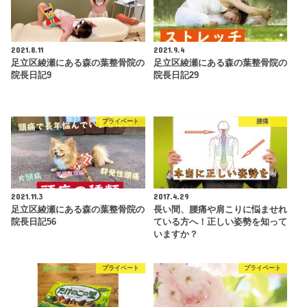
2021.8.11
2021.9.4
足立区綾瀬にある森の葉整骨院の
足立区綾瀬にある森の葉整骨院の
院長日記9
院長日記29
プライベート
腰痛
2021.11.3
2017.4.29
足立区綾瀬にある森の葉整骨院の
長い間、腰痛や肩こりに悩ませれ
院長日記56
ている方へ！正しい姿勢を知って
いますか？
プライベート
プライベート