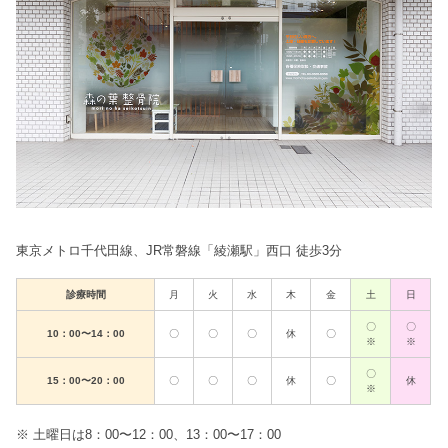
東京メトロ千代田線、JR常磐線「綾瀬駅」西口 徒歩3分
診療時間
月
火
水
木
金
土
日
〇
〇
10：00〜14：00
〇
〇
〇
休
〇
※
※
〇
15：00〜20：00
〇
〇
〇
休
〇
休
※
※ 土曜日は8：00〜12：00、13：00〜17：00