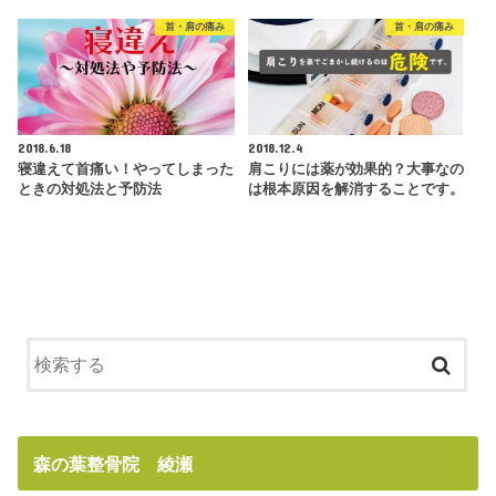
首・肩の痛み
首・肩の痛み
2018.6.18
2018.12.4
寝違えて首痛い！やってしまった
肩こりには薬が効果的？大事なの
ときの対処法と予防法
は根本原因を解消することです。
森の葉整骨院 綾瀬