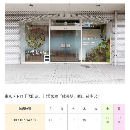
東京メトロ千代田線、JR常磐線「綾瀬駅」西口 徒歩3分
診療時間
月
火
水
木
金
土
日
〇
〇
10：00〜14：00
〇
〇
〇
休
〇
※
※