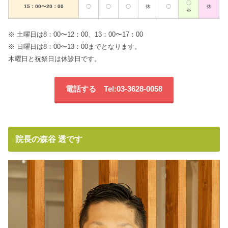
〇
15：00〜20：00
〇
〇
〇
休
〇
休
※
※ 土曜日は8：00〜12：00、13：00〜17：00
※ 日曜日は8：00〜13：00までとなります。
木曜日と祝祭日は休診日です。
電話する Tel:03-3628-0058
院長の森谷 透です