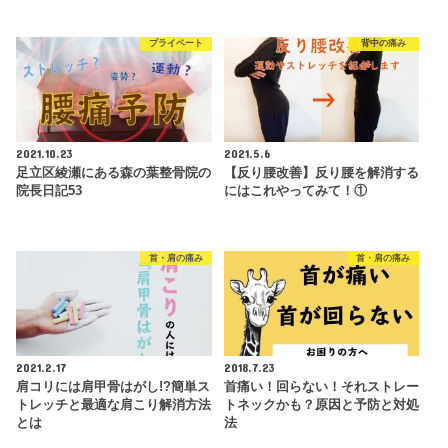
プライベート
背中の痛み
2021.10.23
2021.5.6
足立区綾瀬にある森の葉整骨院の
【反り腰改善】反り腰を解消する
院長日記53
にはこれやってみて！①
首・肩の痛み
首・肩の痛み
2021.2.17
2018.7.23
肩コリには肩甲骨はがし!?簡単ス
首痛い！回らない！それストレー
トレッチと最適な肩こり解消方法
トネックかも？原因と予防と対処
とは
法