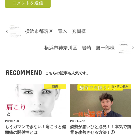
横浜市都筑区 青木 秀樹様
横浜市神奈川区 岩崎 勝一郎様
RECOMMEND
こちらの記事も人気です。
頭痛
首・肩の痛み
2018.3.4
2021.3.15
もうガマンできない！肩こりと偏
姿勢が悪いひと必見！！本気で猫
頭痛の関係性とは
背を改善させる方法！①