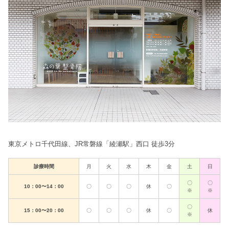
東京メトロ千代田線、JR常磐線「綾瀬駅」西口 徒歩3分
診療時間
月
火
水
木
金
土
日
〇
〇
10：00〜14：00
〇
〇
〇
休
〇
※
※
〇
15：00〜20：00
〇
〇
〇
休
〇
休
※