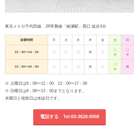
東京メトロ千代田線、JR常磐線「綾瀬駅」西口 徒歩3分
診療時間
月
火
水
木
金
土
日
〇
〇
10：00〜14：00
〇
〇
〇
休
〇
※
※
〇
15：00〜20：00
〇
〇
〇
休
〇
休
※
※ 土曜日は8：00〜12：00、13：00〜17：00
※ 日曜日は8：00〜13：00までとなります。
木曜日と祝祭日は休診日です。
電話する Tel:03-3628-0058