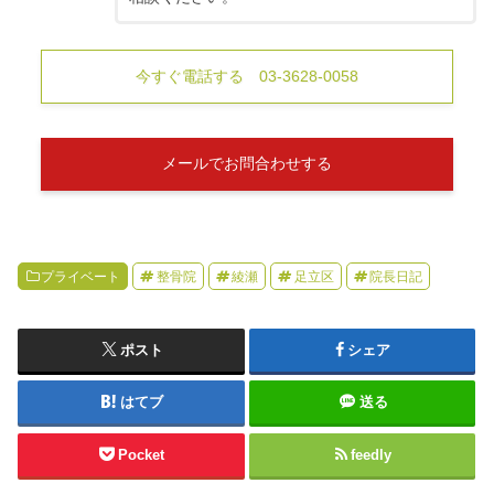
今すぐ電話する 03-3628-0058
メールでお問合わせする
プライベート
整骨院
綾瀬
足立区
院長日記
ポスト
シェア
はてブ
送る
Pocket
feedly