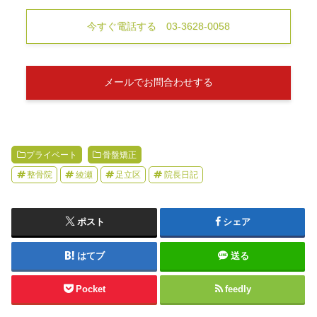
今すぐ電話する 03-3628-0058
メールでお問合わせする
プライベート
骨盤矯正
整骨院
綾瀬
足立区
院長日記
ポスト
シェア
はてブ
送る
Pocket
feedly