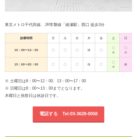
東京メトロ千代田線、JR常磐線「綾瀬駅」西口 徒歩3分
診療時間
月
火
水
木
金
土
日
〇
〇
10：00〜14：00
〇
〇
〇
休
〇
※
※
〇
15：00〜20：00
〇
〇
〇
休
〇
休
※
※ 土曜日は8：00〜12：00、13：00〜17：00
※ 日曜日は8：00〜13：00までとなります。
木曜日と祝祭日は休診日です。
電話する Tel:03-3628-0058