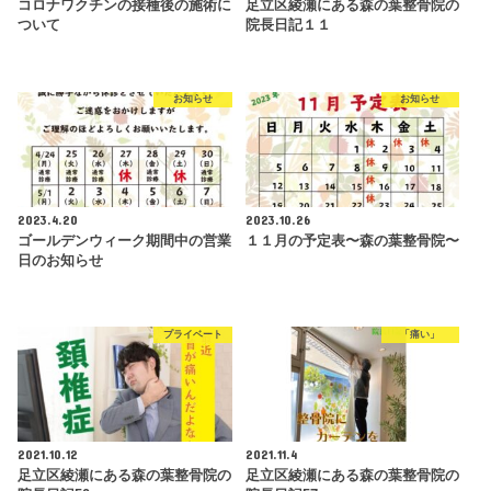
コロナワクチンの接種後の施術に
足立区綾瀬にある森の葉整骨院の
ついて
院長日記１１
お知らせ
お知らせ
2023.4.20
2023.10.26
ゴールデンウィーク期間中の営業
１１月の予定表〜森の葉整骨院〜
日のお知らせ
プライベート
「痛い」
2021.10.12
2021.11.4
足立区綾瀬にある森の葉整骨院の
足立区綾瀬にある森の葉整骨院の