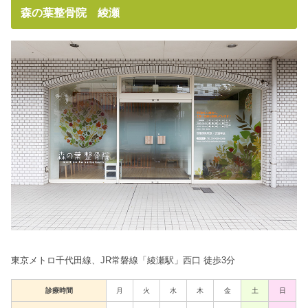
森の葉整骨院 綾瀬
東京メトロ千代田線、JR常磐線「綾瀬駅」西口 徒歩3分
診療時間
月
火
水
木
金
土
日