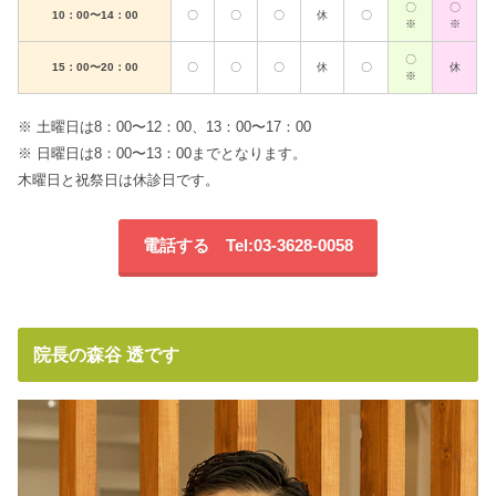
〇
〇
10：00〜14：00
〇
〇
〇
休
〇
※
※
〇
15：00〜20：00
〇
〇
〇
休
〇
休
※
※ 土曜日は8：00〜12：00、13：00〜17：00
※ 日曜日は8：00〜13：00までとなります。
木曜日と祝祭日は休診日です。
電話する Tel:03-3628-0058
院長の森谷 透です