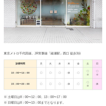
東京メトロ千代田線、JR常磐線「綾瀬駅」西口 徒歩3分
診療時間
月
火
水
木
金
土
日
〇
〇
10：00〜14：00
〇
〇
〇
休
〇
※
※
〇
15：00〜20：00
〇
〇
〇
休
〇
休
※
※ 土曜日は8：00〜12：00、13：00〜17：00
※ 日曜日は8：00〜13：00までとなります。