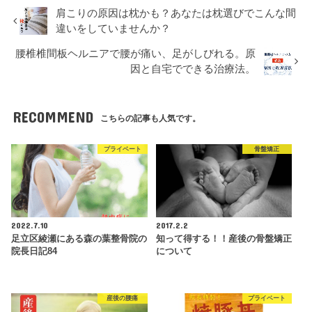
肩こりの原因は枕かも？あなたは枕選びでこんな間
違いをしていませんか？
腰椎椎間板ヘルニアで腰が痛い、足がしびれる。原
因と自宅でできる治療法。
RECOMMEND
こちらの記事も人気です。
プライベート
骨盤矯正
2022.7.10
2017.2.2
足立区綾瀬にある森の葉整骨院の
知って得する！！産後の骨盤矯正
院長日記84
について
産後の腰痛
プライベート