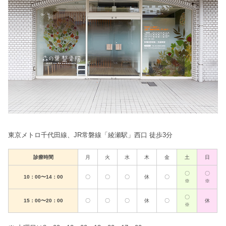
東京メトロ千代田線、JR常磐線「綾瀬駅」西口 徒歩3分
診療時間
月
火
水
木
金
土
日
〇
〇
10：00〜14：00
〇
〇
〇
休
〇
※
※
〇
15：00〜20：00
〇
〇
〇
休
〇
休
※