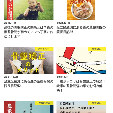
2018.7.17
2021.12.18
産後の骨盤矯正の効果とは？森の
足立区綾瀬にある森の葉整骨院の
葉整骨院が初めてママへ丁寧にお
院長日記65
伝えします
プライベート
骨盤矯正
2021.10.21
2018.3.11
足立区綾瀬にある森の葉整骨院の
下腹ポッコリは骨盤矯正で解消！
院長日記52
綾瀬の整骨院森の葉でお悩み解
決！
産後の腰痛
骨盤矯正