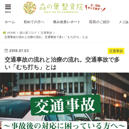
menu
ホーム
初めての方へ
痛み改善レポート
院長のご紹介
メニュ
HOME
森の葉ブログ
交通事故
交通事故の流れと治療の流れ。交通事故で多い「むち打ち」とは
2018.07.03
交通事故
交通事故の流れと治療の流れ。交通事故で多
い「むち打ち」とは