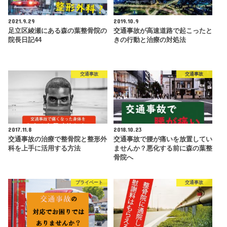
2021.9.29
2019.10.9
足立区綾瀬にある森の葉整骨院の
交通事故が高速道路で起こったと
院長日記44
きの行動と治療の対処法
交通事故
交通事故
2017.11.8
2018.10.23
交通事故の治療で整骨院と整形外
交通事故で腰が痛いを放置してい
科を上手に活用する方法
ませんか？悪化する前に森の葉整
骨院へ
プライベート
交通事故