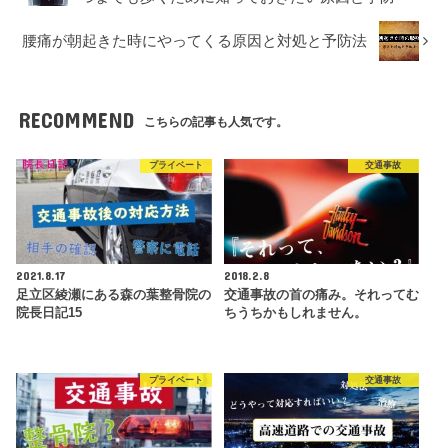
腰痛が朝起きた時にやってくる原因と対処と予防法
RECOMMEND
こちらの記事も人気です。
プライベート
交通事故
2021.8.17
2018.2.8
足立区綾瀬にある森の葉整骨院の
交通事故の首の痛み。それってむ
院長日記15
ちうちかもしれません。
プライベート
交通事故