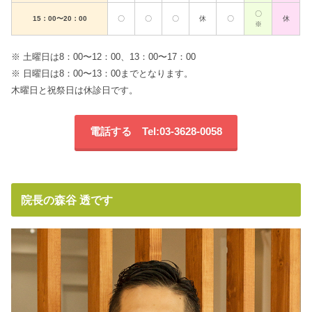
〇
15：00〜20：00
〇
〇
〇
休
〇
休
※
※ 土曜日は8：00〜12：00、13：00〜17：00
※ 日曜日は8：00〜13：00までとなります。
木曜日と祝祭日は休診日です。
電話する Tel:03-3628-0058
院長の森谷 透です