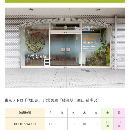
東京メトロ千代田線、JR常磐線「綾瀬駅」西口 徒歩3分
診療時間
月
火
水
木
金
土
日
〇
〇
10：00〜14：00
〇
〇
〇
休
〇
※
※