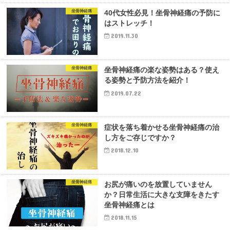
坐骨神経痛
40代女性必見！坐骨神経痛の予防に
はストレッチ！
2019.11.30
坐骨神経痛
坐骨神経痛の楽な姿勢はある？使え
る姿勢と予防方法を紹介！
2019.07.22
坐骨神経痛
症状を落ち着かせる坐骨神経痛の治
し方をご存じですか？
2018.12.10
坐骨神経痛
お尻が痛いのを放置していません
か？日常生活に大きな支障をきたす
坐骨神経痛とは
2018.11.15