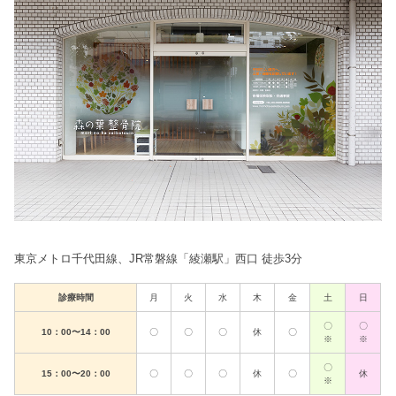
東京メトロ千代田線、JR常磐線「綾瀬駅」西口 徒歩3分
診療時間
月
火
水
木
金
土
日
〇
〇
10：00〜14：00
〇
〇
〇
休
〇
※
※
〇
15：00〜20：00
〇
〇
〇
休
〇
休
※