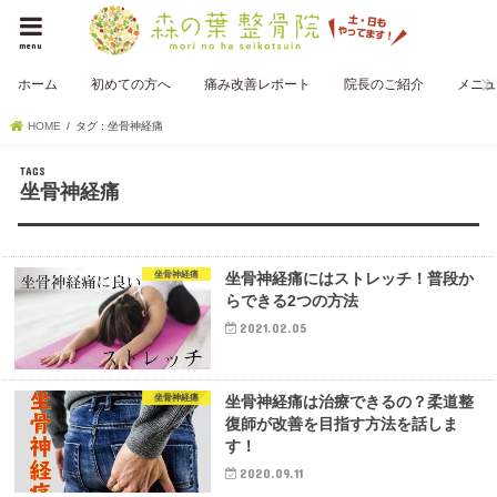
menu
ホーム
初めての方へ
痛み改善レポート
院長のご紹介
メニュ
HOME
タグ : 坐骨神経痛
坐骨神経痛
坐骨神経痛
坐骨神経痛にはストレッチ！普段か
らできる2つの方法
2021.02.05
坐骨神経痛
坐骨神経痛は治療できるの？柔道整
復師が改善を目指す方法を話しま
す！
2020.09.11