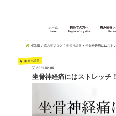
ホーム
初めての方へ
痛み改善レ
Home
Beginner’s guide
Revie
HOME
森の葉ブログ
坐骨神経痛
坐骨神経痛にはストレ
坐骨神経痛
2021.02.05
坐骨神経痛にはストレッチ