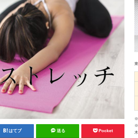
※
※
はてブ
送る
Pocket