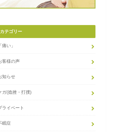
カテゴリー
「痛い」
お客様の声
お知らせ
ケガ(捻挫・打撲)
プライベート
不眠症