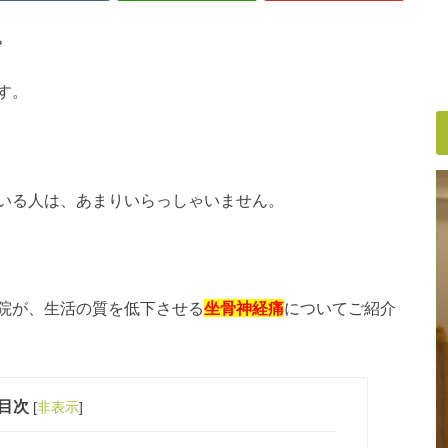
。
す。
いる人は、あまりいらっしゃいません。
院が、生活の質を低下させる
坐骨神経痛
についてご紹介
目次
[
非表示
]