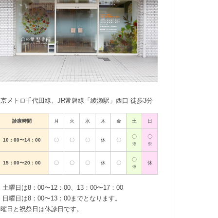
東京メトロ千代田線、JR常磐線「綾瀬駅」西口 徒歩3分
診療時間
月
火
水
木
金
土
日
〇
〇
10：00〜14：00
〇
〇
〇
休
〇
※
※
〇
15：00〜20：00
〇
〇
〇
休
〇
休
※
 土曜日は8：00〜12：00、13：00〜17：00
 日曜日は8：00〜13：00までとなります。
木曜日と祝祭日は休診日です。