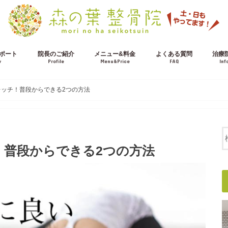
ポート
院長のご紹介
メニュー&料金
よくある質問
治療
w
Profile
Menu&Price
FAQ
Inf
施術の流れ
交通事故治療について
ッチ！普段からできる2つの方法
！普段からできる2つの方法