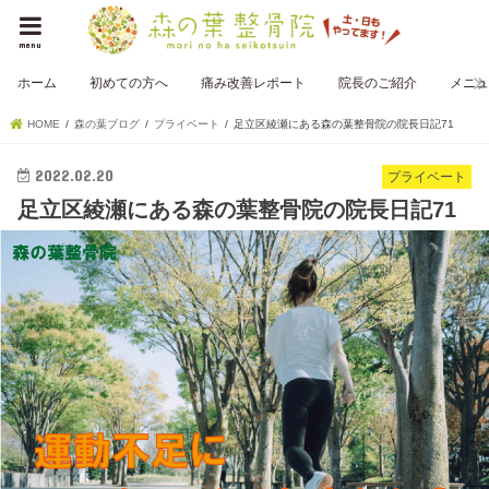
menu
ホーム
初めての方へ
痛み改善レポート
院長のご紹介
メニュ
HOME
森の葉ブログ
プライベート
足立区綾瀬にある森の葉整骨院の院長日記71
2022.02.20
プライベート
足立区綾瀬にある森の葉整骨院の院長日記71