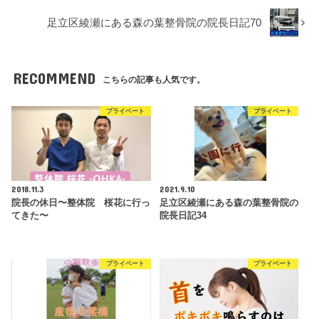
足立区綾瀬にある森の葉整骨院の院長日記70
RECOMMEND
こちらの記事も人気です。
プライベート
プライベート
2018.11.3
2021.9.10
院長の休日〜整体院 桜花に行っ
足立区綾瀬にある森の葉整骨院の
てきた〜
院長日記34
プライベート
プライベート