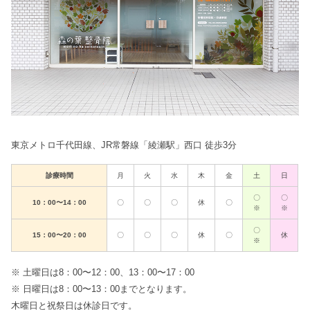
東京メトロ千代田線、JR常磐線「綾瀬駅」西口 徒歩3分
診療時間
月
火
水
木
金
土
日
〇
〇
10：00〜14：00
〇
〇
〇
休
〇
※
※
〇
15：00〜20：00
〇
〇
〇
休
〇
休
※
※ 土曜日は8：00〜12：00、13：00〜17：00
※ 日曜日は8：00〜13：00までとなります。
木曜日と祝祭日は休診日です。