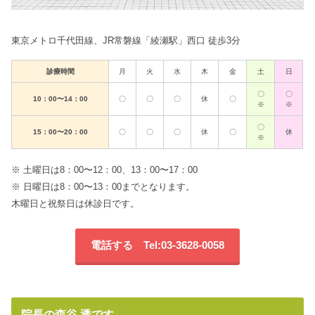
東京メトロ千代田線、JR常磐線「綾瀬駅」西口 徒歩3分
診療時間
月
火
水
木
金
土
日
〇
〇
10：00〜14：00
〇
〇
〇
休
〇
※
※
〇
15：00〜20：00
〇
〇
〇
休
〇
休
※
※ 土曜日は8：00〜12：00、13：00〜17：00
※ 日曜日は8：00〜13：00までとなります。
木曜日と祝祭日は休診日です。
電話する Tel:03-3628-0058
院長の森谷 透です