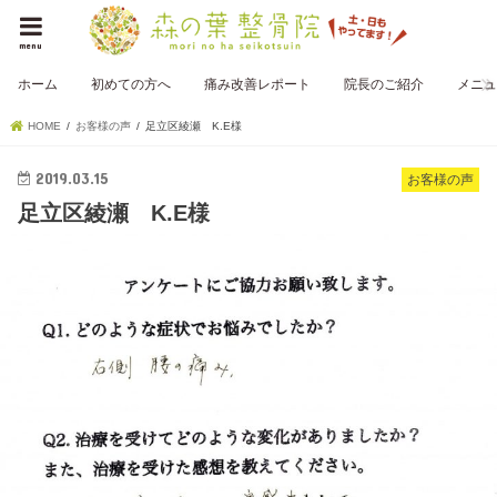
menu
ホーム
初めての方へ
痛み改善レポート
院長のご紹介
メニュ
HOME
お客様の声
足立区綾瀬 K.E様
2019.03.15
お客様の声
足立区綾瀬 K.E様