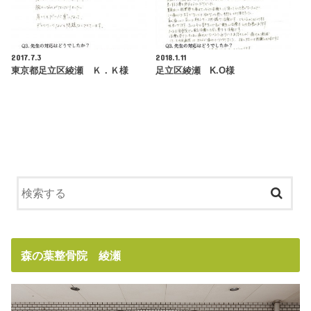
2017.7.3
2018.1.11
東京都足立区綾瀬 Ｋ．Ｋ様
足立区綾瀬 K.O様
森の葉整骨院 綾瀬