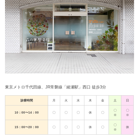
東京メトロ千代田線、JR常磐線「綾瀬駅」西口 徒歩3分
診療時間
月
火
水
木
金
土
日
〇
〇
10：00〜14：00
〇
〇
〇
休
〇
※
※
〇
15：00〜20：00
〇
〇
〇
休
〇
休
※