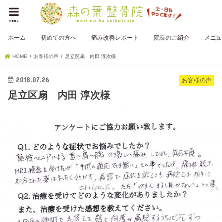
menu
ホーム
初めての方へ
痛み改善レポート
院長のご紹介
メニュ
HOME
お客様の声
足立区扇 内田 淳次様
2018.07.26
お客様の声
足立区扇 内田 淳次様