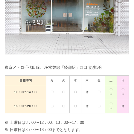
東京メトロ千代田線、JR常磐線「綾瀬駅」西口 徒歩3分
診療時間
月
火
水
木
金
土
日
〇
〇
10：00〜14：00
〇
〇
〇
休
〇
※
※
〇
15：00〜20：00
〇
〇
〇
休
〇
休
※
※ 土曜日は8：00〜12：00、13：00〜17：00
※ 日曜日は8：00〜13：00までとなります。