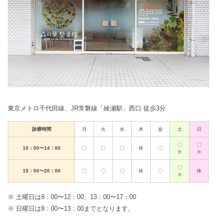
東京メトロ千代田線、JR常磐線「綾瀬駅」西口 徒歩3分
診療時間
月
火
水
木
金
土
日
〇
〇
10：00〜14：00
〇
〇
〇
休
〇
※
※
〇
15：00〜20：00
〇
〇
〇
休
〇
休
※
※ 土曜日は8：00〜12：00、13：00〜17：00
※ 日曜日は8：00〜13：00までとなります。