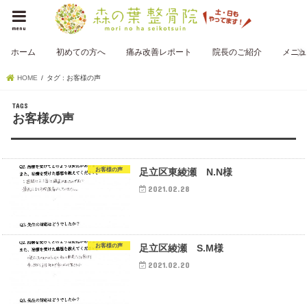
menu
ホーム
初めての方へ
痛み改善レポート
院長のご紹介
メニュ
HOME
タグ : お客様の声
お客様の声
お客様の声
足立区東綾瀬 N.N様
2021.02.28
お客様の声
足立区綾瀬 S.M様
2021.02.20