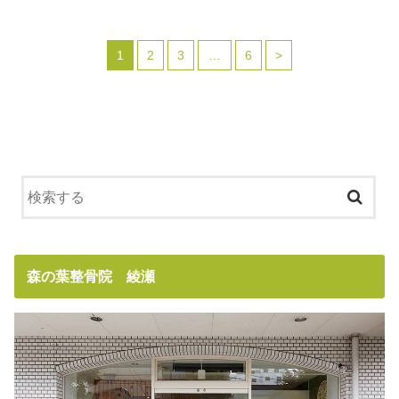
1
2
3
…
6
>
森の葉整骨院 綾瀬