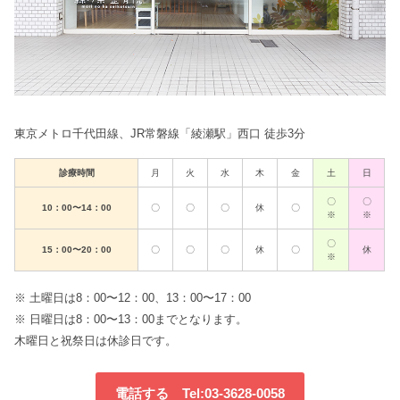
東京メトロ千代田線、JR常磐線「綾瀬駅」西口 徒歩3分
診療時間
月
火
水
木
金
土
日
〇
〇
10：00〜14：00
〇
〇
〇
休
〇
※
※
〇
15：00〜20：00
〇
〇
〇
休
〇
休
※
※ 土曜日は8：00〜12：00、13：00〜17：00
※ 日曜日は8：00〜13：00までとなります。
木曜日と祝祭日は休診日です。
電話する Tel:03-3628-0058