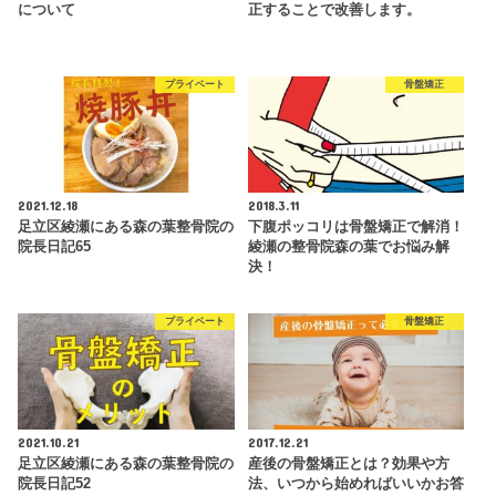
について
正することで改善します。
プライベート
骨盤矯正
2021.12.18
2018.3.11
足立区綾瀬にある森の葉整骨院の
下腹ポッコリは骨盤矯正で解消！
院長日記65
綾瀬の整骨院森の葉でお悩み解
決！
プライベート
骨盤矯正
2021.10.21
2017.12.21
足立区綾瀬にある森の葉整骨院の
産後の骨盤矯正とは？効果や方
院長日記52
法、いつから始めればいいかお答