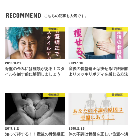
RECOMMEND
こちらの記事も人気です。
骨盤矯正
骨盤矯正
2018.11.29
2019.1.18
骨盤の歪みには種類がある！スタ
産後の骨盤矯正は痩せる!?妊娠前
イルを崩す前に解消しましょう
よりスッキリボディを感じる方法
骨盤矯正
骨盤矯正
2017.2.2
2018.2.28
知って得する！！産後の骨盤矯正
体の不調は骨盤を正しい位置へ矯