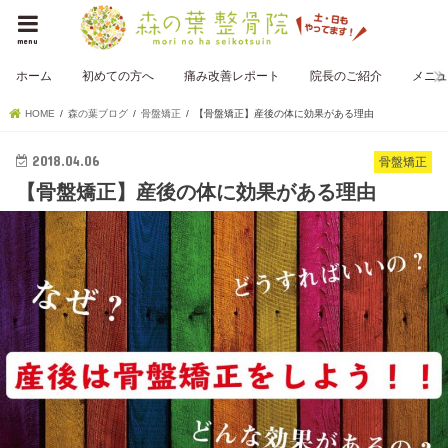
menu
ホーム
初めての方へ
痛み改善レポート
院長のご紹介
メニュ
HOME
森の葉ブログ
骨盤矯正
【骨盤矯正】産後の体に効果がある理由
2018.04.06
骨盤矯正
【骨盤矯正】産後の体に効果がある理由