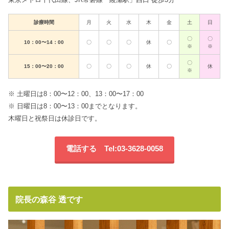
診療時間
月
火
水
木
金
土
日
〇
〇
10：00〜14：00
〇
〇
〇
休
〇
※
※
〇
15：00〜20：00
〇
〇
〇
休
〇
休
※
※ 土曜日は8：00〜12：00、13：00〜17：00
※ 日曜日は8：00〜13：00までとなります。
木曜日と祝祭日は休診日です。
電話する Tel:03-3628-0058
院長の森谷 透です