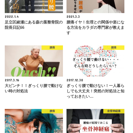
2022.1.4
2021.3.3
足立区綾瀬にある森の葉整骨院の
腰痛イヤ！生理との関係や楽にな
院長日記66
る方法をカラダの専門家が教えま
す
腰痛
腰痛
2017.3.16
2017.12.30
大ピンチ！！ぎっくり腰で動けな
ぎっくり腰で動けない！一人暮ら
い時の対処法
しでも大丈夫！突然の対処法と知
っておきたい…
腰痛
坐骨神経痛