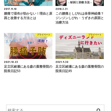
2017.11.10
2018.3.31
腰痛で湿布が効かない！理由と原
この腰痛としびれは坐骨神経痛？
因と改善する方法とは
ジンジンしびれ・うずきの原因と
治療方法
プライベート
プライベート
2021.10.23
2021.9.30
足立区綾瀬にある森の葉整骨院の
足立区綾瀬にある森の葉整骨院の
院長日記53
院長日記45