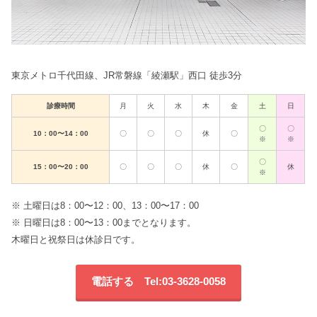
東京メトロ千代田線、JR常磐線「綾瀬駅」西口 徒歩3分
診療時間
月
火
水
木
金
土
日
〇
〇
10：00〜14：00
〇
〇
〇
休
〇
※
※
〇
15：00〜20：00
〇
〇
〇
休
〇
休
※
※ 土曜日は8：00〜12：00、13：00〜17：00
※ 日曜日は8：00〜13：00までとなります。
木曜日と祝祭日は休診日です。
電話する Tel:03-3628-0058