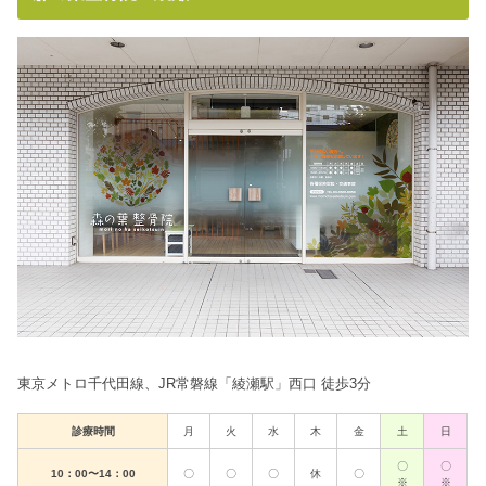
東京メトロ千代田線、JR常磐線「綾瀬駅」西口 徒歩3分
診療時間
月
火
水
木
金
土
日
〇
〇
10：00〜14：00
〇
〇
〇
休
〇
※
※