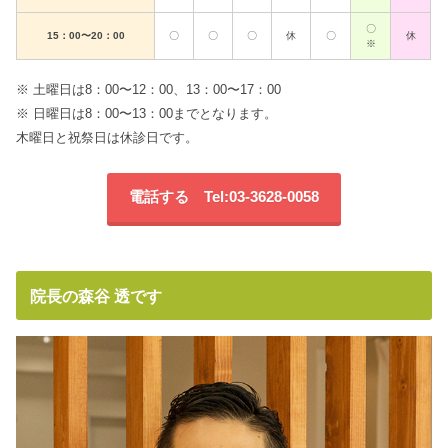
〇
15：00〜20：00
〇
〇
〇
休
〇
休
※
※ 土曜日は8：00〜12：00、13：00〜17：00
※ 日曜日は8：00〜13：00までとなります。
木曜日と祝祭日は休診日です。
電話する Tel:03-3628-0058
院長の森谷 透です