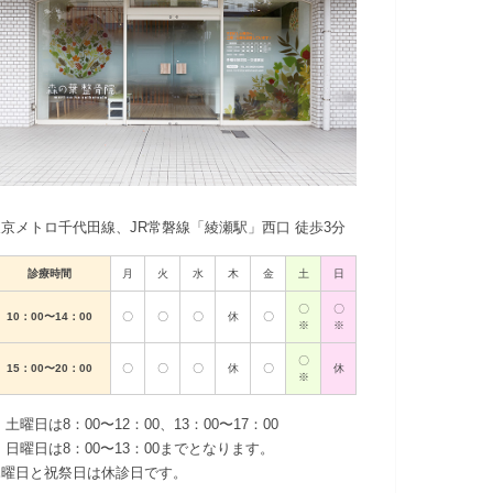
東京メトロ千代田線、JR常磐線「綾瀬駅」西口 徒歩3分
診療時間
月
火
水
木
金
土
日
〇
〇
10：00〜14：00
〇
〇
〇
休
〇
※
※
〇
15：00〜20：00
〇
〇
〇
休
〇
休
※
 土曜日は8：00〜12：00、13：00〜17：00
 日曜日は8：00〜13：00までとなります。
木曜日と祝祭日は休診日です。