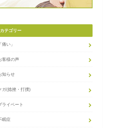
カテゴリー
「痛い」
お客様の声
お知らせ
ケガ(捻挫・打撲)
プライベート
不眠症