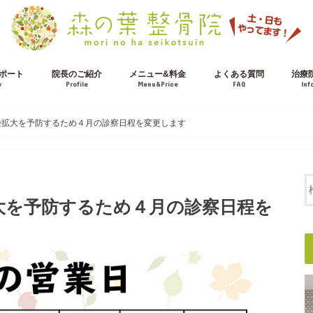
ポート
院長のご紹介
メニュー&料金
よくある質問
治療
w
Profile
Menu&Price
FAQ
Inf
施術の流れ
交通事故治療について
染拡大を予防するため４月の診察日程を変更します
大を予防するため４月の診察日程を