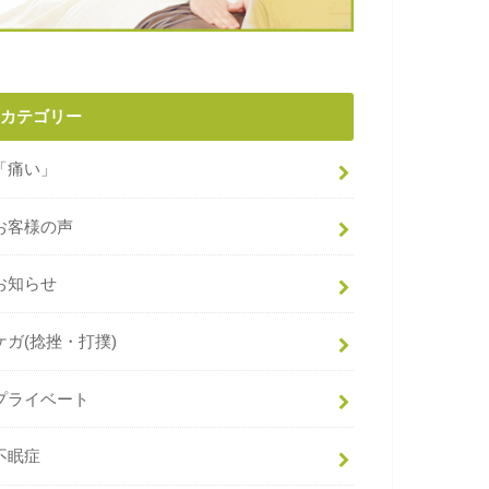
カテゴリー
「痛い」
お客様の声
お知らせ
ケガ(捻挫・打撲)
プライベート
不眠症