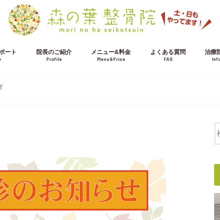
ポート
院長のご紹介
メニュー&料金
よくある質問
治療
w
Profile
Menu&Price
FAQ
Inf
施術の流れ
交通事故治療について
せ