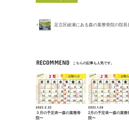
足立区綾瀬にある森の葉整骨院の院長日
RECOMMEND
こちらの記事も人気です。
お知らせ
お知
2023.2.23
2023.1.28
３月の予定表〜森の葉整骨
2月の予定表〜森の葉整
院〜
院〜