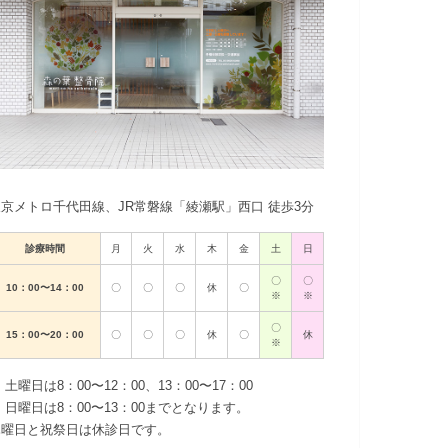
東京メトロ千代田線、JR常磐線「綾瀬駅」西口 徒歩3分
診療時間
月
火
水
木
金
土
日
〇
〇
10：00〜14：00
〇
〇
〇
休
〇
※
※
〇
15：00〜20：00
〇
〇
〇
休
〇
休
※
 土曜日は8：00〜12：00、13：00〜17：00
 日曜日は8：00〜13：00までとなります。
木曜日と祝祭日は休診日です。