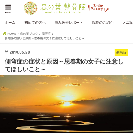
menu
ホーム
初めての方へ
痛み改善レポート
院長のご紹介
メニュ
HOME
森の葉ブログ
側弯症
側弯症の症状と原因～思春期の女子に注意してほしいこと～
2019.05.20
側弯症
側弯症の症状と原因～思春期の女子に注意し
てほしいこと～