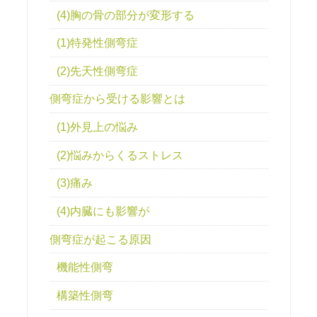
(4)胸の骨の部分が変形する
(1)特発性側弯症
(2)先天性側弯症
側弯症から受ける影響とは
(1)外見上の悩み
(2)悩みからくるストレス
(3)痛み
(4)内臓にも影響が
側弯症が起こる原因
機能性側弯
構築性側弯