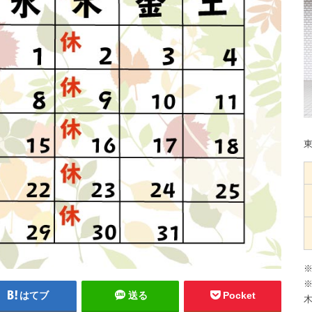
※
※
はてブ
送る
Pocket