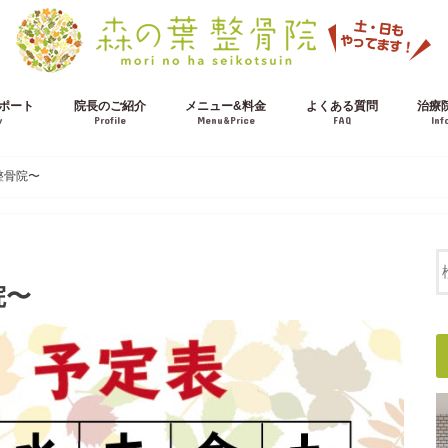
ポート
院長のご紹介
メニュー&料金
よくある質問
治療
w
Profile
Menu&Price
FAQ
Inf
施術の流れ
交通事故治療について
整骨院〜
院〜