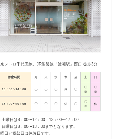
東京メトロ千代田線、JR常磐線「綾瀬駅」西口 徒歩3分
診療時間
月
火
水
木
金
土
日
〇
〇
10：00〜14：00
〇
〇
〇
休
〇
※
※
〇
15：00〜20：00
〇
〇
〇
休
〇
休
※
 土曜日は8：00〜12：00、13：00〜17：00
 日曜日は8：00〜13：00までとなります。
木曜日と祝祭日は休診日です。