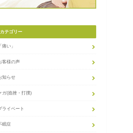
カテゴリー
「痛い」
お客様の声
お知らせ
ケガ(捻挫・打撲)
プライベート
不眠症