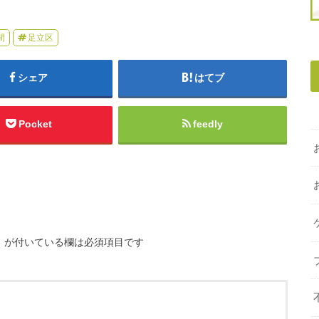
間
足立区
シェア
はてブ
Pocket
feedly
※
が付いている欄は必須項目です