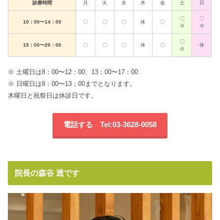
診療時間
月
火
水
木
金
土
日
〇
〇
10：00〜14：00
〇
〇
〇
休
〇
※
※
〇
15：00〜20：00
〇
〇
〇
休
〇
休
※
※ 土曜日は8：00〜12：00、13：00〜17：00
※ 日曜日は8：00〜13：00までとなります。
木曜日と祝祭日は休診日です。
電話する Tel:03-3628-0058
院長の森谷 透です