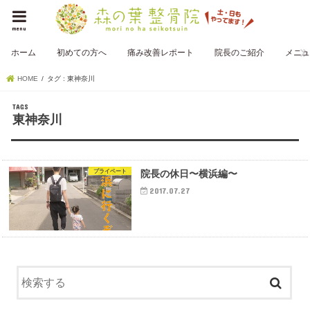
menu
ホーム
初めての方へ
痛み改善レポート
院長のご紹介
メニュ
HOME
タグ : 東神奈川
東神奈川
プライベート
院長の休日〜横浜編〜
2017.07.27