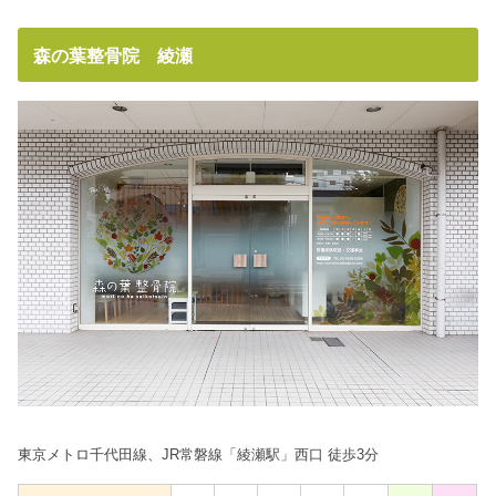
森の葉整骨院 綾瀬
東京メトロ千代田線、JR常磐線「綾瀬駅」西口 徒歩3分