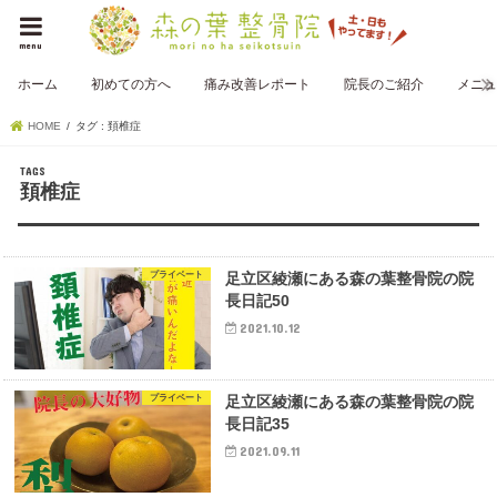
menu
ホーム
初めての方へ
痛み改善レポート
院長のご紹介
メニュ
HOME
タグ : 頚椎症
頚椎症
プライベート
足立区綾瀬にある森の葉整骨院の院
長日記50
2021.10.12
プライベート
足立区綾瀬にある森の葉整骨院の院
長日記35
2021.09.11