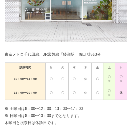
東京メトロ千代田線、JR常磐線「綾瀬駅」西口 徒歩3分
診療時間
月
火
水
木
金
土
日
〇
〇
10：00〜14：00
〇
〇
〇
休
〇
※
※
〇
15：00〜20：00
〇
〇
〇
休
〇
休
※
※ 土曜日は8：00〜12：00、13：00〜17：00
※ 日曜日は8：00〜13：00までとなります。
木曜日と祝祭日は休診日です。